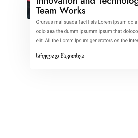
Innovation and Technolo
Team Works
Grursus mal suada faci lisis Lorem ipsum dolar
odio aea the dumm ipsumm ipsum that dolocons
elit. All the Lorem Ipsum generators on the Inte
necessary, making this the first true dummy […]
სრულად წაკითხვა