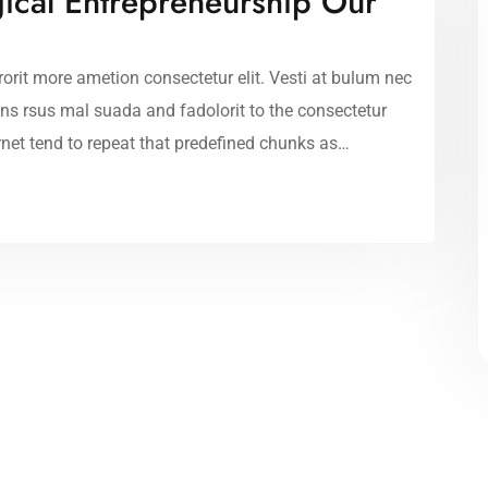
gical Entrepreneurship Our
orit more ametion consectetur elit. Vesti at bulum nec
 rsus mal suada and fadolorit to the consectetur
rnet tend to repeat that predefined chunks as